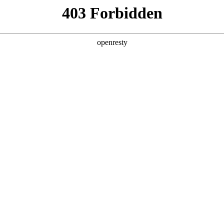
MA
A LIU
孟也空
外WHY
大
师
设
计
有
颜
有
品
MAG-G极
页
尊龙时凯精品
尊龙时凯全屋
尊龙时凯
Dan
尊
龙
时
凯
家
居
联
袂
全
球
知
名
设
计
大
师
创始人
以
设
计
为
先
导



，
不
断
进
行
产
品
与
空
间
升
级
与
重
塑
Mos
聘课程教授
为
用
户
打
造
美
好
家
居
空
间
和
生
活
方
式
大师专
G
丹尼
DLSM S
ZH
创始人
唐忠
O
大师专栏 
近境制作创
SHU